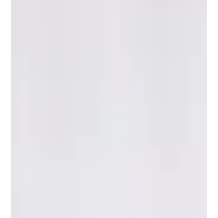
SDRH
12 mars
3 min de lecture
Pourquoi faire un bilan de
compétences : avantages et utilité
pour sa carrière
Pourquoi faire un bilan de compétences peut changer
votre trajectoire professionnelle À un moment de leur
parcours, beaucoup de professionnels ressentent le
besoin de faire le point sur leur carrière. Perte de
motivation, envie d’évolution ou questionnement sur
l’avenir professionnel : ces signaux sont fréquents. Le bilan
de compétences est une démarche structurée qui permet
d’analyser son parcours, d’identifier ses compétences et
de construire un projet professionnel plus