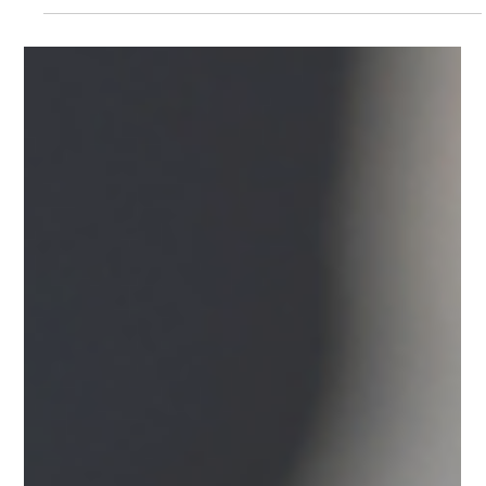
Changer de métier quand tout va
bien : le vrai signal d’une transition
professionnelle
Changer de métier quand tout va bien : un signal souvent
ignoré. On imagine souvent que les transitions
professionnelles arrivent après une crise. Un licenciement.
Un burn-out. Un échec. Pourtant sur le terrain, je vois très
souvent l’inverse. Des personnes pour qui tout semble
bien fonctionner : un bon poste une carrière stable une
reconnaissance professionnelle Cependant, quelque
chose sonne creux. Ce moment-là est souvent difficile à
expliquer. Parce que vu de l’extérieu