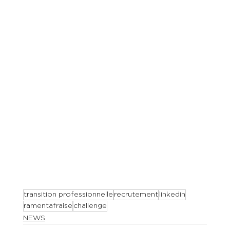
transition professionnelle
recrutement
linkedin
ramentafraise
challenge
NEWS