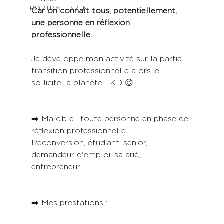
PORTRAIT BREF
Car on connaît tous, potentiellement, 
une personne en réflexion 
professionnelle.
Je développe mon activité sur la partie 
transition professionnelle alors je 
sollicite la planète LKD 😉
➡️ Ma cible : toute personne en phase de 
réflexion professionnelle :
Reconversion, étudiant, senior, 
demandeur d'emploi, salarié, 
entrepreneur…
➡️ Mes prestations :