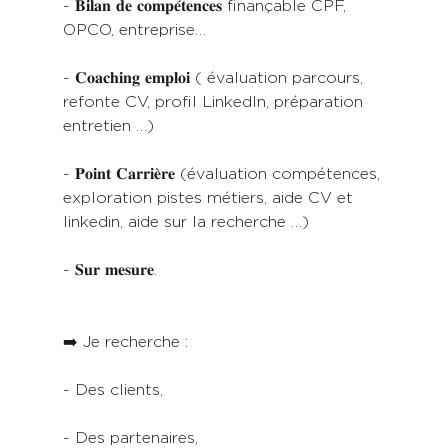
- 𝐁𝐢𝐥𝐚𝐧 𝐝𝐞 𝐜𝐨𝐦𝐩𝐞́𝐭𝐞𝐧𝐜𝐞𝐬 finançable CPF, 
OPCO, entreprise…
- 𝐂𝐨𝐚𝐜𝐡𝐢𝐧𝐠 𝐞𝐦𝐩𝐥𝐨𝐢 ( évaluation parcours, 
refonte CV, profil LinkedIn, préparation 
entretien …)
- 𝐏𝐨𝐢𝐧𝐭 𝐂𝐚𝐫𝐫𝐢𝐞̀𝐫𝐞 (évaluation compétences, 
exploration pistes métiers, aide CV et 
linkedin, aide sur la recherche …)
- 𝐒𝐮𝐫 𝐦𝐞𝐬𝐮𝐫𝐞.
➡️ Je recherche :
- Des clients,
- Des partenaires, 