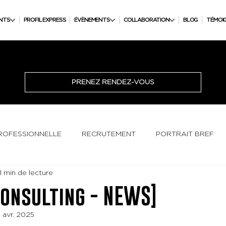
NTS
PROFIL EXPRESS
ÉVÈNEMENTS
COLLABORATION
BLOG
TÉMOI
PRENEZ RENDEZ-VOUS
PROFESSIONNELLE
RECRUTEMENT
PORTRAIT BREF
1 min de lecture
onsulting - NEWS]
 avr. 2025