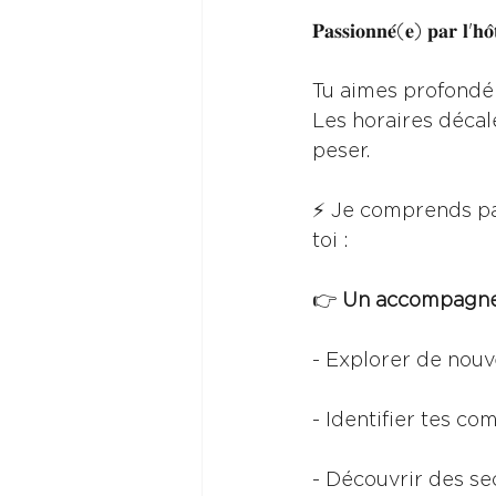
𝐏𝐚𝐬𝐬𝐢𝐨𝐧𝐧𝐞́(𝐞) 𝐩𝐚𝐫 𝐥'𝐡𝐨̂
Tu aimes profondém
Les horaires décal
peser.
⚡ Je comprends par
toi :
👉
 Un accompagne
- Explorer de nouv
- Identifier tes co
- Découvrir des se