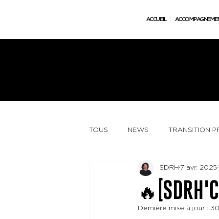
ACCUEIL
ACCOMPAGNEME
Besoin d’y voir plus clair ? RDV conseil stratégique offert - 30 mns - Confidentiel.
TOUS
NEWS
TRANSITION 
SDRH
7 avr. 2025
🔥[SDRH'C
Dernière mise à jour :
30