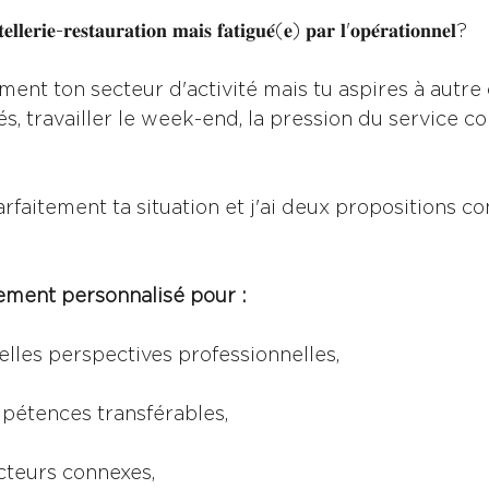
𝐞𝐥𝐥𝐞𝐫𝐢𝐞-𝐫𝐞𝐬𝐭𝐚𝐮𝐫𝐚𝐭𝐢𝐨𝐧 𝐦𝐚𝐢𝐬 𝐟𝐚𝐭𝐢𝐠𝐮𝐞́(𝐞) 𝐩𝐚𝐫 𝐥'𝐨𝐩𝐞́𝐫𝐚𝐭𝐢𝐨𝐧𝐧𝐞𝐥?
ent ton secteur d'activité mais tu aspires à autre 
és, travailler le week-end, la pression du service 
faitement ta situation et j'ai deux propositions co
ment personnalisé pour :
elles perspectives professionnelles,
mpétences transférables,
cteurs connexes,