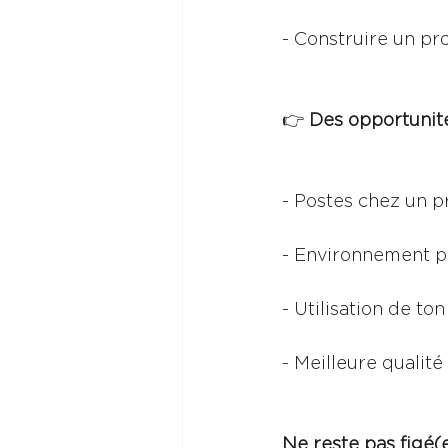
- Construire un pro
👉
 Des opportunit
- Postes chez un p
- Environnement pr
- Utilisation de ton
- Meilleure qualité 
Ne reste pas figé(e