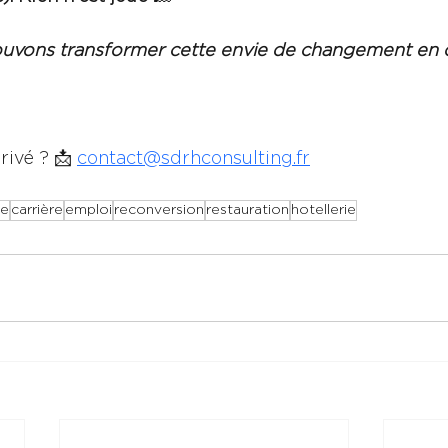
uvons transformer cette envie de changement en 
ivé ? 📩 
contact@sdrhconsulting.fr
le
carrière
emploi
reconversion
restauration
hotellerie