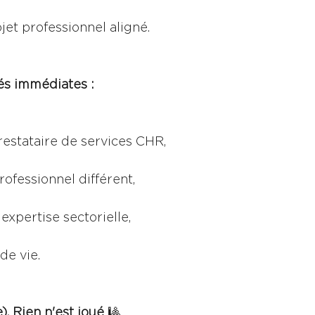
jet professionnel aligné.
és immédiates :
restataire de services CHR,
ofessionnel différent,
 expertise sectorielle,
de vie.
). Rien n'est joué 
🎱 