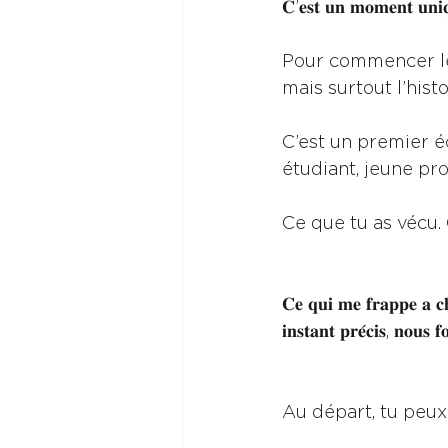
𝐂’𝐞𝐬𝐭 𝐮𝐧 𝐦𝐨𝐦𝐞𝐧𝐭 𝐮𝐧𝐢𝐪𝐮
Pour commencer le
mais surtout l’histo
C’est un premier é
étudiant, jeune prof
Ce que tu as vécu. 
𝐂𝐞 𝐪𝐮𝐢 𝐦𝐞 𝐟𝐫𝐚𝐩𝐩𝐞 𝐚 𝐜𝐡
𝐢𝐧𝐬𝐭𝐚𝐧𝐭 𝐩𝐫𝐞́𝐜𝐢𝐬, 𝐧𝐨𝐮𝐬 
Au départ, tu peux 