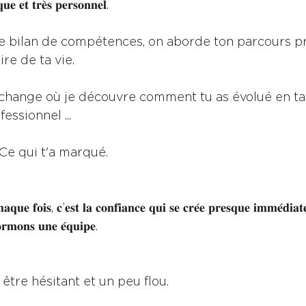
𝐞 𝐞𝐭 𝐭𝐫𝐞̀𝐬 𝐩𝐞𝐫𝐬𝐨𝐧𝐧𝐞𝐥.
 bilan de compétences, on aborde ton parcours pro
ire de ta vie.
change où je découvre comment tu as évolué en tan
essionnel ...
Ce qui t'a marqué. 
𝐪𝐮𝐞 𝐟𝐨𝐢𝐬, 𝐜’𝐞𝐬𝐭 𝐥𝐚 𝐜𝐨𝐧𝐟𝐢𝐚𝐧𝐜𝐞 𝐪𝐮𝐢 𝐬𝐞 𝐜𝐫𝐞́𝐞 𝐩𝐫𝐞𝐬𝐪𝐮𝐞 𝐢𝐦𝐦𝐞́𝐝𝐢𝐚
𝐨𝐫𝐦𝐨𝐧𝐬 𝐮𝐧𝐞 𝐞́𝐪𝐮𝐢𝐩𝐞. 
être hésitant et un peu flou. 