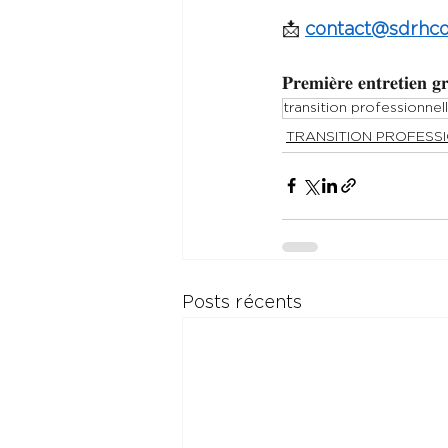
📩 
contact@sdrhcon
𝐏𝐫𝐞𝐦𝐢𝐞̀𝐫𝐞 𝐞𝐧𝐭𝐫𝐞𝐭𝐢𝐞𝐧 𝐠
transition professionnel
TRANSITION PROFESS
Posts récents