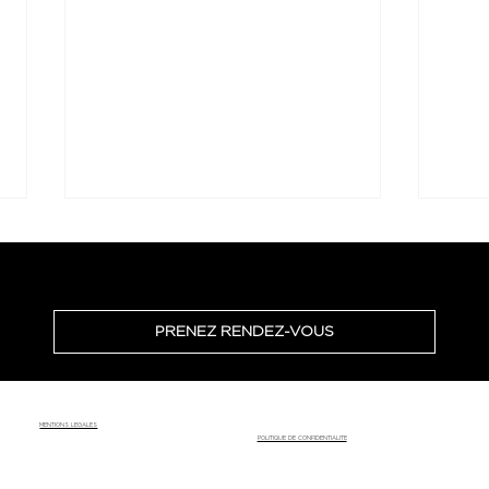
PRENEZ RENDEZ-VOUS
Super CV mais mal dans son
Chan
MENTIONS LEGALES
travail : comprendre la perte
va bi
POLITIQUE DE CONFIDENTIALITE
de sens professionnelle
tran