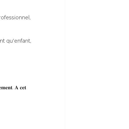
fessionnel, 
t qu'enfant, 
𝐞𝐦𝐞𝐧𝐭. 𝐀 𝐜𝐞𝐭 