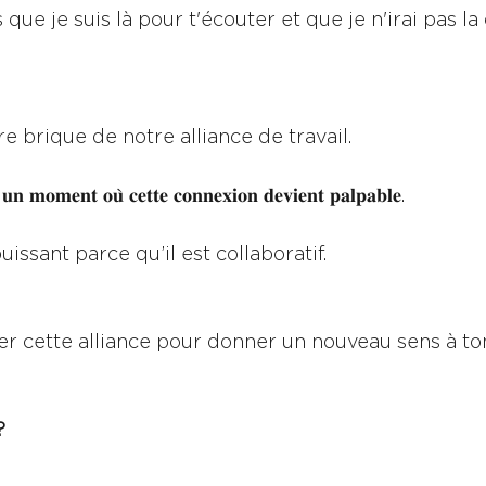
que je suis là pour t'écouter et que je n'irai pas la 
 brique de notre alliance de travail. 
 𝐮𝐧 𝐦𝐨𝐦𝐞𝐧𝐭 𝐨𝐮̀ 𝐜𝐞𝐭𝐭𝐞 𝐜𝐨𝐧𝐧𝐞𝐱𝐢𝐨𝐧 𝐝𝐞𝐯𝐢𝐞𝐧𝐭 𝐩𝐚𝐥𝐩𝐚𝐛𝐥𝐞. 
issant parce qu’il est collaboratif.
éer cette alliance pour donner un nouveau sens à to
?