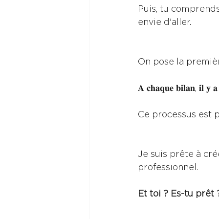
Puis, tu comprends 
envie d'aller.
On pose la première
𝐀 𝐜𝐡𝐚𝐪𝐮𝐞 𝐛𝐢𝐥𝐚𝐧, 𝐢𝐥 𝐲 𝐚
Ce processus est pu
Je suis prête à cr
professionnel. 
Et toi ? Es-tu prêt 