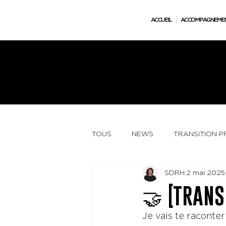
ACCUEIL
ACCOMPAGNEME
Besoin d’y voir plus clair ? RDV conseil stratégique offert - 30 mns - Confidentiel.
TOUS
NEWS
TRANSITION 
SDRH
2 mai 2025
🤝 [TRANS
Je vais te raconte