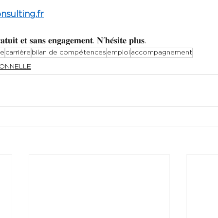
sulting.fr
𝐚𝐭𝐮𝐢𝐭 𝐞𝐭 𝐬𝐚𝐧𝐬 𝐞𝐧𝐠𝐚𝐠𝐞𝐦𝐞𝐧𝐭. 𝐍'𝐡𝐞́𝐬𝐢𝐭𝐞 𝐩𝐥𝐮𝐬.
le
carrière
bilan de compétences
emploi
accompagnement
IONNELLE