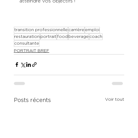
atteindre vos objectifs !
transition professionnelle
carrière
emploi
restauration
portrait
food
beverage
coach
consultante
PORTRAIT BREF
Voir tout
Posts récents