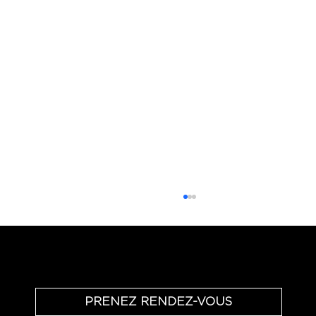
Échange téléphonique - offert & sans engagement
PRENEZ RENDEZ-VOUS