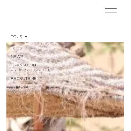
TOUS
TOUS
NEWS
TRANSITION
PROFESSIONNELLE
RECRUTEMENT
PORTRAIT
BREF