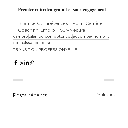
𝐏𝐫𝐞𝐦𝐢𝐞𝐫 𝐞𝐧𝐭𝐫𝐞𝐭𝐢𝐞𝐧 𝐠𝐫𝐚𝐭𝐮𝐢𝐭 𝐞𝐭 𝐬𝐚𝐧𝐬 𝐞𝐧𝐠𝐚𝐠𝐞𝐦𝐞𝐧𝐭. 
Bilan de Compétences | Point Carrière | 
Coaching Emploi | Sur-Mesure
carrière
bilan de compétences
accompagnement
connaissance de soi
TRANSITION PROFESSIONNELLE
Voir tout
Posts récents