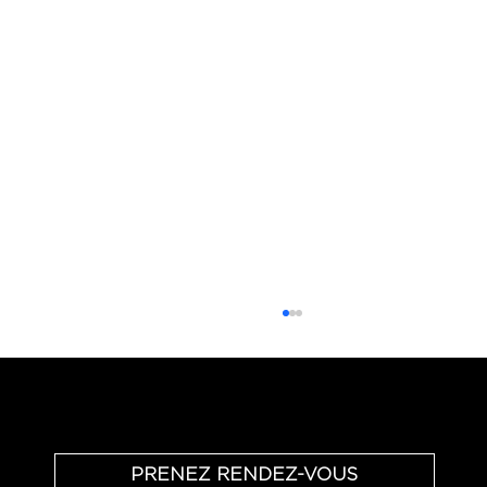
Échange téléphonique - offert & sans engagement
PRENEZ RENDEZ-VOUS