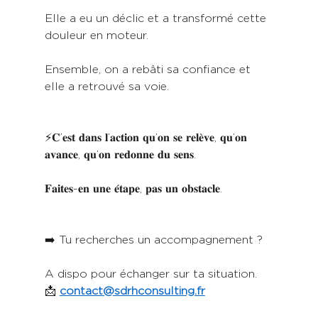
Elle a eu un déclic et a transformé cette 
douleur en moteur.
Ensemble, on a rebâti sa confiance et 
elle a retrouvé sa voie.
⚡𝐂’𝐞𝐬𝐭 𝐝𝐚𝐧𝐬 𝐥’𝐚𝐜𝐭𝐢𝐨𝐧 𝐪𝐮’𝐨𝐧 𝐬𝐞 𝐫𝐞𝐥𝐞̀𝐯𝐞, 𝐪𝐮’𝐨𝐧 
𝐚𝐯𝐚𝐧𝐜𝐞, 𝐪𝐮’𝐨𝐧 𝐫𝐞𝐝𝐨𝐧𝐧𝐞 𝐝𝐮 𝐬𝐞𝐧𝐬.
𝐅𝐚𝐢𝐭𝐞𝐬-𝐞𝐧 𝐮𝐧𝐞 𝐞́𝐭𝐚𝐩𝐞, 𝐩𝐚𝐬 𝐮𝐧 𝐨𝐛𝐬𝐭𝐚𝐜𝐥𝐞. 
➡️ Tu recherches un accompagnement ? 
A dispo pour échanger sur ta situation. 
📩 
contact@sdrhconsulting.fr