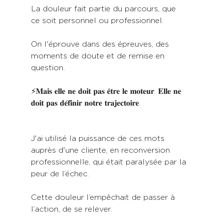
La douleur fait partie du parcours, que 
ce soit personnel ou professionnel.
On l'éprouve dans des épreuves, des 
moments de doute et de remise en 
question. 
⚡𝐌𝐚𝐢𝐬 𝐞𝐥𝐥𝐞 𝐧𝐞 𝐝𝐨𝐢𝐭 𝐩𝐚𝐬 𝐞̂𝐭𝐫𝐞 𝐥𝐞 𝐦𝐨𝐭𝐞𝐮𝐫. 𝐄𝐥𝐥𝐞 𝐧𝐞 
𝐝𝐨𝐢𝐭 𝐩𝐚𝐬 𝐝𝐞́𝐟𝐢𝐧𝐢𝐫 𝐧𝐨𝐭𝐫𝐞 𝐭𝐫𝐚𝐣𝐞𝐜𝐭𝐨𝐢𝐫𝐞.
J'ai utilisé la puissance de ces mots 
auprès d'une cliente, en reconversion 
professionnelle, qui était paralysée par la 
peur de l’échec. 
Cette douleur l’empêchait de passer à 
l’action, de se relever.