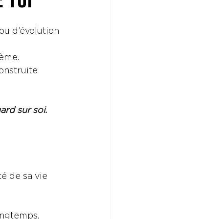
u d’évolution 
lème.
construite 
rd sur soi.
é de sa vie 
ongtemps.