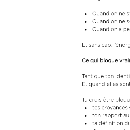
Quand on ne s’
Quand on ne se
Quand on a pe
Et sans cap, l’énerg
Ce qui bloque vraim
Tant que ton identi
Et quand elles son
Tu crois être bloqu
tes croyances 
ton rapport au 
ta définition d