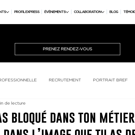
NTS
PROFIL EXPRESS
ÉVÈNEMENTS
COLLABORATION
BLOG
TÉMOI
PRENEZ RENDEZ-VOUS
PROFESSIONNELLE
RECRUTEMENT
PORTRAIT BREF
in de lecture
as bloqué dans ton métie
 dans l’image que tu as de