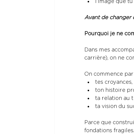
l’image que tu 
Avant de changer de
Pourquoi je ne co
Dans mes accompag
carrière), on ne c
On commence par t
tes croyances,
ton histoire pr
ta relation au t
ta vision du su
Parce que construir
fondations fragiles