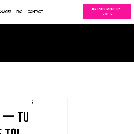
PRENEZ RENDEZ-
GNAGES
FAQ
CONTACT
VOUS
r — tu
 toi