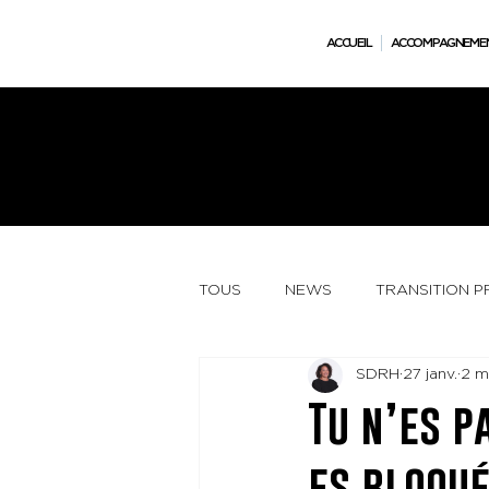
ACCUEIL
ACCOMPAGNEME
Besoin d’y voir plus clair ? RDV conseil stratégique offert - 30 mns - Confidentiel.
TOUS
NEWS
TRANSITION 
SDRH
27 janv.
2 m
Tu n’es p
es bloqué