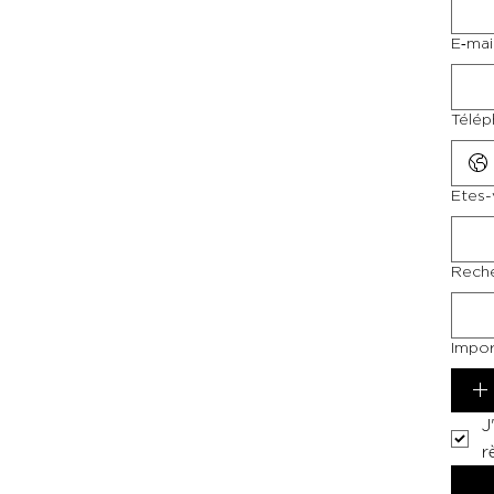
E‑mai
Télé
Etes-
Reche
Impor
J
r