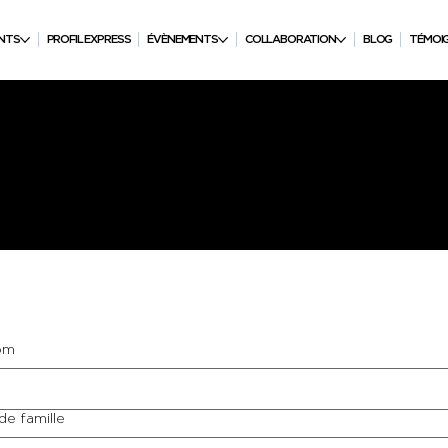
NTS
PROFIL EXPRESS
ÉVÈNEMENTS
COLLABORATION
BLOG
TÉMOI
DIDATURE
om
e famille