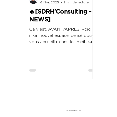
6 févr. 2025
1 min de lecture
🔥[SDRH'Consulting -
NEWS]
Ça y est. AVANT/APRES. Voici
mon nouvel espace, pensé pour
vous accueillir dans les meilleures
conditions. De l’idée au résultat, il
y a...
© 2024 SDRH CONSULTING