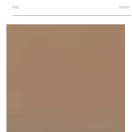
d’introspection, des dizaines de séances et une avalanche
de tests pour aller mieux professionnellement. Pourtant,
dans beaucoup de situations, ce n’est pas la quantité qui
fait la différence… mais la qualité de l’accompagnement.
Quand le doute s’installe, que la confiance s’effrite et que
l’avenir professionnel devient flou, retrouver de la clarté
peut parfois prendre bien moins de temps qu’on ne
l’imagine. Non, il ne faut pas fo