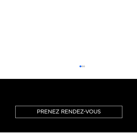
Échange téléphonique - offert & sans engagement
PRENEZ RENDEZ-VOUS